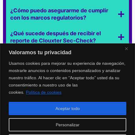
¿Cómo puedo asegurarme de cumplir
con los marcos regulatorios?
¿Qué sucede después de recibir el
reporte de Clouxter Sec-Check?
Valoramos tu privacidad
¿Es necesario detener operaciones
durante el análisis?
Usamos cookies para mejorar su experiencia de navegación,
mostrarle anuncios o contenidos personalizados y analizar
nuestro tráfico. Al hacer clic en “Aceptar todo” usted da su
¿Puedo usar Clouxter Sec-Check en
consentimiento a nuestro uso de las
múltiples cuentas de AWS?
cookies.
Política de cookies
Aceptar todo
Personalizar
© 2025 | All Rights Reserved | Powered by Clouxter |
marketing@clouxter.com