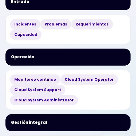
Entrada
Incidentes
Problemas
Requerimientos
Capacidad
Operación
Monitoreo continuo
Cloud System Operator
Cloud System Support
Cloud System Administrator
Gestión integral