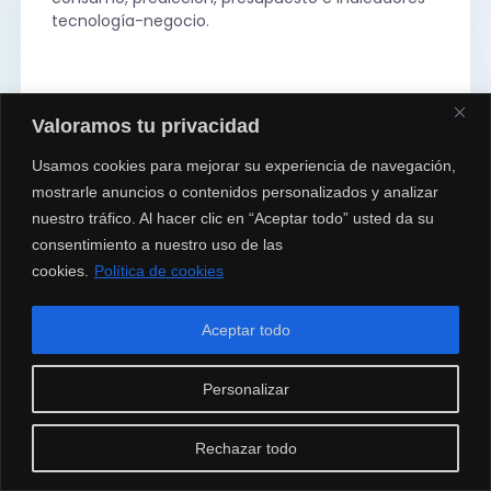
tecnología-negocio.
Valoramos tu privacidad
Usamos cookies para mejorar su experiencia de navegación,
mostrarle anuncios o contenidos personalizados y analizar
AM
nuestro tráfico. Al hacer clic en “Aceptar todo” usted da su
consentimiento a nuestro uso de las
cookies.
Política de cookies
Acompañamiento de cuenta
Acompañamiento comercial y de relación para
Aceptar todo
clientes de Servicios Administrados, incluso
cuando el servicio opera de forma independiente.
Personalizar
Rechazar todo