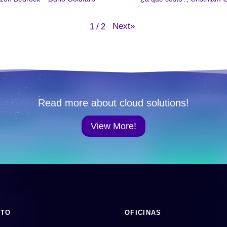
Next
»
1
/
2
Read more about cloud solutions!
View More!
CTO
OFICINAS