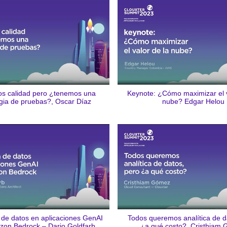
s calidad pero ¿tenemos una
Keynote: ¿Cómo maximizar el v
egia de pruebas?, Oscar Díaz
nube? Edgar Helou
 de datos en aplicaciones GenAI
Todos queremos analítica de d
zon Bedrock – Dario Goldfarb
¿a qué costo?, Cristhiam 