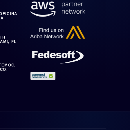
 OFICINA
IA
0TH
AMI, FL
TÉMOC,
ICO,