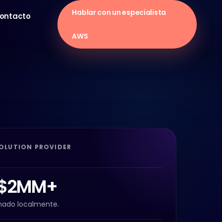
Hablar con un especialista
ontacto
AWS
OLUTION PROVIDER
 $2MM+
nado localmente.