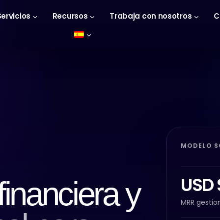
Servicios
Recursos
Trabaja con nosotros
C
MODELO S
USD
financiera y
MRR gestio