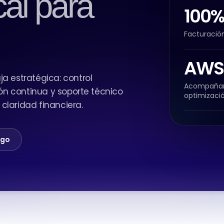
cal para
100%
Facturación
AWS
a estratégica: control
Acompañami
ión continua y soporte técnico
optimizació
claridad financiera.
ago