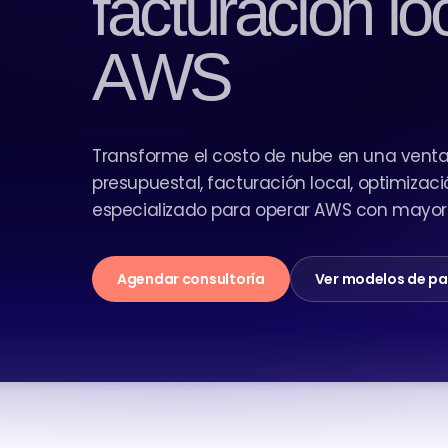
facturación lo
AWS
Transforme el costo de nube en una ventaj
presupuestal, facturación local, optimizac
especializado para operar AWS con mayor 
Agendar consultoría
Ver modelos de p