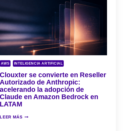
E
A
M
:
A
L
D
A
E
E
L
V
A
O
M
L
E
U
D
C
AWS
INTELIGENCIA ARTIFICIAL
I
I
C
Ó
Clouxter se convierte en Reseller
I
N
Autorizado de Anthropic:
Ó
D
acelerando la adopción de
N
E
:
Claude en Amazon Bedrock en
L
P
A
LATAM
O
S
R
E
C
LEER MÁS
Q
G
L
U
U
O