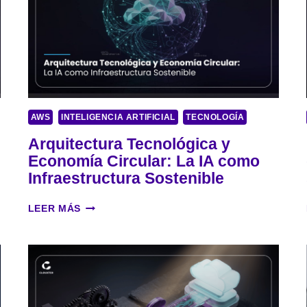
AWS
INTELIGENCIA ARTIFICIAL
TECNOLOGÍA
Arquitectura Tecnológica y
Economía Circular: La IA como
Infraestructura Sostenible
A
LEER MÁS
R
Q
U
I
T
E
C