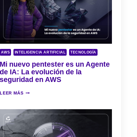
AWS
INTELIGENCIA ARTIFICIAL
TECNOLOGÍA
Mi nuevo pentester es un Agente
de IA: La evolución de la
seguridad en AWS
M
LEER MÁS
I
N
U
E
V
O
P