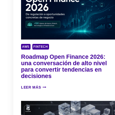
D
E
S
A
R
R
O
L
AWS
FINTECH
L
O
Roadmap Open Finance 2026:
C
una conversación de alto nivel
A
para convertir tendencias en
Ó
decisiones
T
I
C
R
LEER MÁS
O
O
:
A
P
D
O
M
R
A