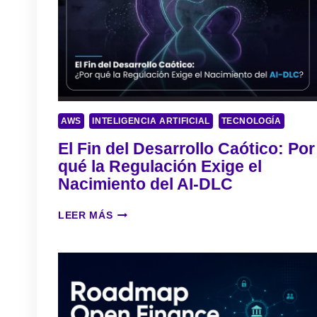
AWS
INTELIGENCIA ARTIFICIAL
TECNOLOGÍA
El Fin del Desarrollo Caótico: Por
qué la Regulación Exige el
Nacimiento del AI-DLC
E
LEER MÁS
L
F
I
N
D
E
L