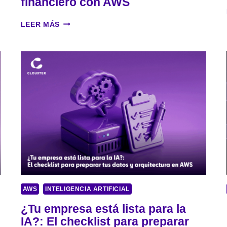
financiero con AWS
E
A
G
R
A
A
LEER MÁS
R
C
O
C
L
I
L
O
O
N
C
E
O
S
N
Y
I
V
A
A
L
O
R
E
S
AWS
INTELIGENCIA ARTIFICIAL
:
C
¿Tu empresa está lista para la
Ó
IA?: El checklist para preparar
M