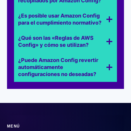
recopilados por Amazon Config?
¿Es posible usar Amazon Config
para el cumplimiento normativo?
¿Qué son las «Reglas de AWS
Config» y cómo se utilizan?
¿Puede Amazon Config revertir
automáticamente
configuraciones no deseadas?
MENÚ