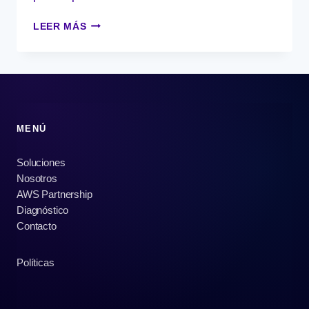
¿TU
LEER MÁS
INFRAESTRUCTURA
TECNOLÓGICA
ACTUAL
ESTÁ
FRENANDO
LA
INNOVACIÓN?
MENÚ
Soluciones
Nosotros
AWS Partnership
Diagnóstico
Contacto
Políticas