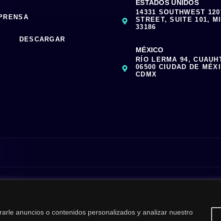
ESTADOS UNIDOS
14331 SOUTHWEST 12
 PRENSA
STREET, SUITE 101, MI
33186
DESCARGAR
MÉXICO
RÍO LERMA 94, CUAUH
06500 CIUDAD DE MÉX
CDMX
|
Media Kit
| All Rights Reserved | Powered by Clouxter
arle anuncios o contenidos personalizados y analizar nuestro