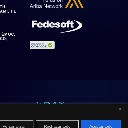
0TH
AMI, FL
TÉMOC,
ICO,
Personalizar
Rechazar todo
Aceptar todo