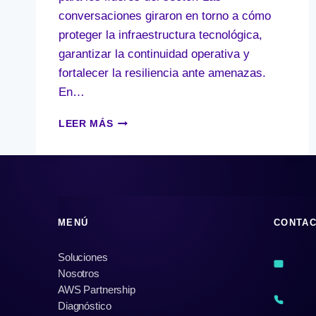
conversaciones giraron en torno a cómo
proteger la infraestructura tecnológica,
garantizar la continuidad operativa y
fortalecer la resiliencia ante amenazas.
En…
CLAVES
LEER MÁS
DE
SEGURIDAD
Y
RESILIENCIA
EN
LA
MENÚ
CONTA
NUBE
CON
AWS
Soluciones
Nosotros
AWS Partnership
Diagnóstico