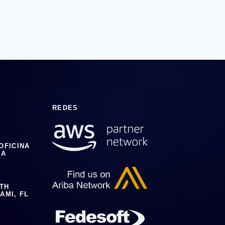
REDES
 OFICINA
IA
0TH
AMI, FL