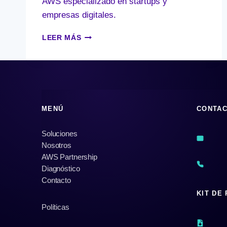
AWS especializado en startups y
empresas digitales.
CÓMO
LEER MÁS
PREPARAR
TU
SOLUCIÓN
SAAS
PARA
VENDER
MENÚ
CONTA
EN
EL
AWS
Soluciones
MARKETPLACE
Nosotros
AWS Partnership
Diagnóstico
Contacto
KIT DE
Políticas