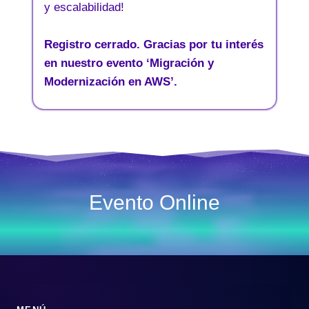
y escalabilidad!
Registro cerrado. Gracias por tu interés
en nuestro evento ‘Migración y
Modernización en AWS’.
Evento Online