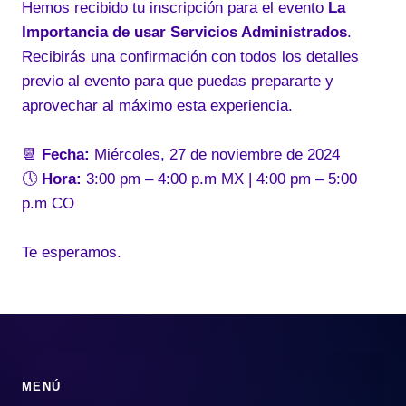
Hemos recibido tu inscripción para el evento
La
Importancia de usar Servicios Administrados
.
Recibirás una confirmación con todos los detalles
previo al evento para que puedas prepararte y
aprovechar al máximo esta experiencia.
📆
Fecha:
Miércoles, 27 de noviembre de 2024
🕔
Hora:
3:00 pm – 4:00 p.m MX | 4:00 pm – 5:00
p.m CO
Te esperamos.
MENÚ