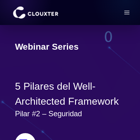
Saltar
al
contenido
Webinar Series
5 Pilares del Well-
Architected Framework
Pilar #2 – Seguridad