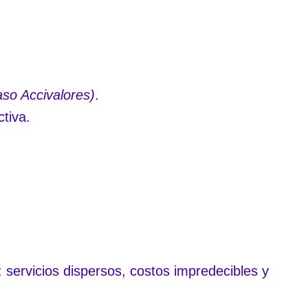
so Accivalores)
.
tiva.
 servicios dispersos, costos impredecibles y