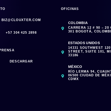
CTO
OFICINAS
BIZ@CLOUXTER.COM
COLOMBIA
CARRERA 12 # 90 – 20
301 BOGOTÁ, COLOMB
‪+57 304 425 2898
ESTADOS UNIDOS
14331 SOUTHWEST 12
 PRENSA
STREET, SUITE 101, MI
33186
DESCARGAR
MÉXICO
RÍO LERMA 94, CUAUH
06500 CIUDAD DE MÉX
CDMX