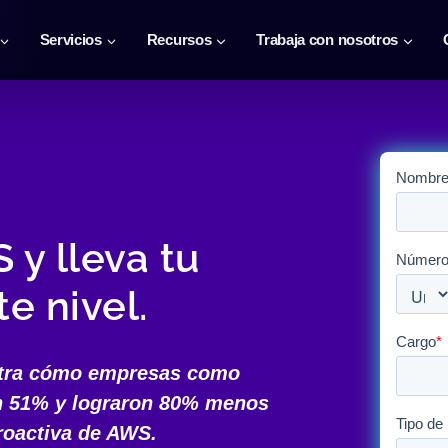
Servicios
Recursos
Trabaja con nosotros
y lleva tu
e nivel.
estra cómo empresas como
n
51%
y lograron
80% menos
roactiva de AWS.