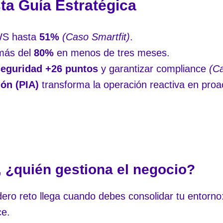
ta Guía Estratégica
AWS hasta
51%
(Caso Smartfit)
.
 más del
80%
en menos de tres meses.
seguridad +26 puntos
y garantizar compliance
(Ca
ión (PIA)
transforma la operación reactiva en proac
, ¿quién gestiona el negocio?
ro reto llega cuando debes consolidar tu entorno:
ce.