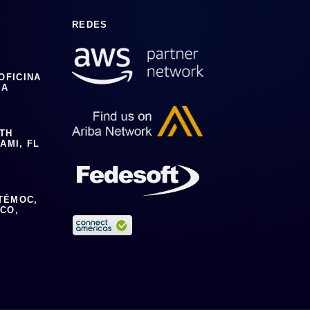
REDES
 OFICINA
IA
0TH
AMI, FL
TÉMOC,
ICO,