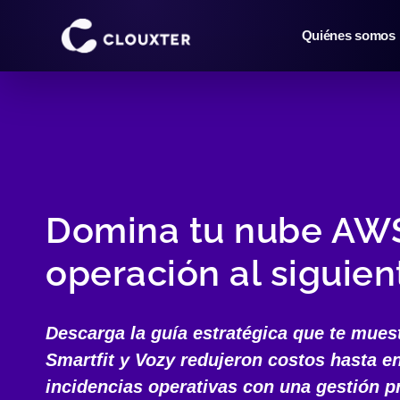
Saltar
al
Quiénes somos
contenido
Domina tu nube AWS 
operación al siguient
Descarga la guía estratégica que te mu
Smartfit y Vozy redujeron costos hasta e
incidencias operativas
con una gestión p