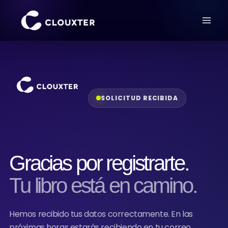
m
U
a
n
a
d
g
u
a
í
a
p
E
a
l
r
r
a
SOLICITUD RECIBIDA
e
r
e
c
p
u
e
r
n
s
s
Gracias por registrarte.
a
o
r
s
e
Tu libro está en camino.
e
l
r
c
á
i
c
e
Hemos recibido tus datos correctamente. En las
l
n
o
próximas horas estarás recibiendo en tu correo