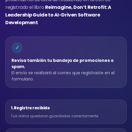
v
d
registrado el libro
Reimagine, Don’t Retrofit: A
i
e
d
Leadership Guide to AI-Driven Software
a
e
d
Development
.
s
o
a
a
r
r
l
o
c
✓
l
o
l
r
o
Revisa también tu bandeja de promociones o
e
r
spam.
n
e
El envío se realizará al correo que registraste en el
l
o
a
formulario.
r
e
e
r
a
g
d
i
e
s
1. Registro recibido
l
t
a
Tus datos quedaron guardados correctamente.
i
r
n
a
t