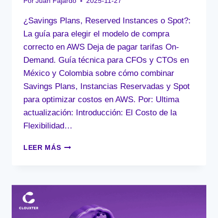
Por
Juan Fajardo
2025-11-27
¿Savings Plans, Reserved Instances o Spot?:
La guía para elegir el modelo de compra
correcto en AWS Deja de pagar tarifas On-
Demand. Guía técnica para CFOs y CTOs en
México y Colombia sobre cómo combinar
Savings Plans, Instancias Reservadas y Spot
para optimizar costos en AWS. Por: Ultima
actualización: Introducción: El Costo de la
Flexibilidad…
¿SAVINGS
LEER MÁS
PLANS,
RESERVED
INSTANCES
O
SPOT?:
LA
GUÍA