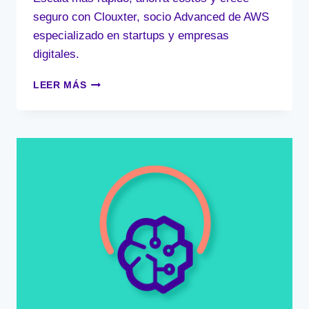
seguro con Clouxter, socio Advanced de AWS
especializado en startups y empresas
digitales.
DE
LEER MÁS
MVP
A
PRODUCTO
ESCALABLE:
EL
VERDADERO
RETO
DE
LAS
STARTUPS