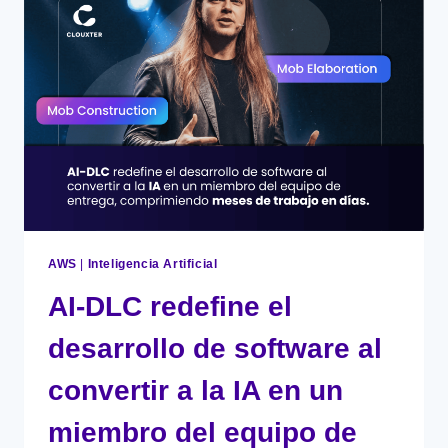
A
DÍAS
DE
ENTREGA
AWS
|
Inteligencia Artificial
AI-DLC redefine el
desarrollo de software al
convertir a la IA en un
miembro del equipo de