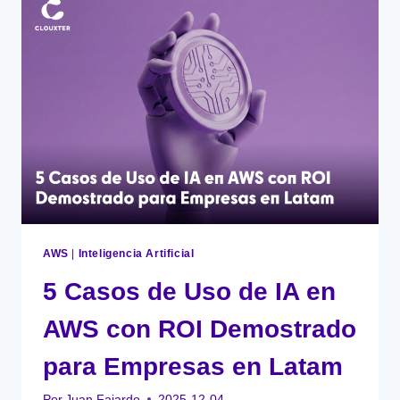
COMPLIANCE
Y
GOBERNANZA
24/7
EN
EL
SECTOR
FINANCIERO
CON
AWS
AWS
|
Inteligencia Artificial
5 Casos de Uso de IA en
AWS con ROI Demostrado
para Empresas en Latam
Por
Juan Fajardo
2025-12-04