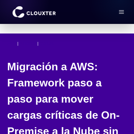
Saltar
al
contenido
AWS
 | 
Migración
 | 
Startups
Migración a AWS:
Framework paso a
paso para mover
cargas críticas de On-
Premise a la Nube sin