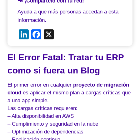
📢 ¡Compártelo con tu red!
Ayuda a que más personas accedan a esta
información.
Li
F
X
n
a
k
c
El Error Fatal: Tratar tu ERP
e
e
como si fuera un Blog
dI
b
n
o
El primer error en cualquier
proyecto de migración
o
cloud
es aplicar el mismo plan a cargas críticas que
a una app simple.
k
Las cargas críticas requieren:
– Alta disponibilidad en AWS
– Cumplimiento y seguridad en la nube
– Optimización de dependencias
– Replicación continua