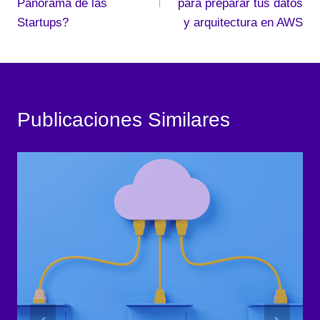
entradas
Panorama de las
para preparar tus datos
Startups?
y arquitectura en AWS