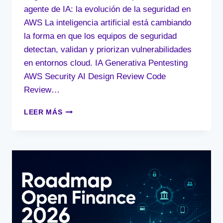
agente de IA: la evolución de la seguridad en
AWS La inteligencia artificial está cambiando
la forma en que los equipos de seguridad
detectan, validan y priorizan vulnerabilidades
en entornos cloud. IA Generativa Pentesting
AWS Security AI Design Review Code
Review…
MI
LEER MÁS
NUEVO
PENTESTER
ES
UN
AGENTE
DE
IA:
LA
EVOLUCIÓN
DE