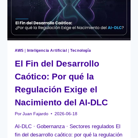
AWS
|
Inteligencia Artificial
|
Tecnología
El Fin del Desarrollo
Caótico: Por qué la
Regulación Exige el
Nacimiento del AI-DLC
Por
Juan Fajardo
2026-06-18
AI-DLC · Gobernanza · Sectores regulados El
fin del desarrollo caótico: por qué la regulación