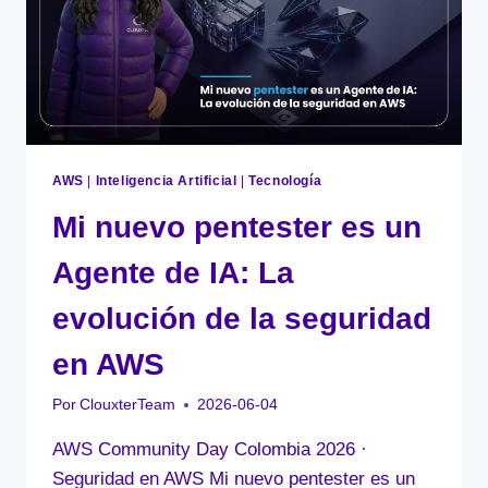
AWS
|
Inteligencia Artificial
|
Tecnología
Mi nuevo pentester es un
Agente de IA: La
evolución de la seguridad
en AWS
Por
ClouxterTeam
2026-06-04
AWS Community Day Colombia 2026 ·
Seguridad en AWS Mi nuevo pentester es un