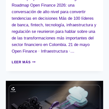
Roadmap Open Finance 2026: una
conversación de alto nivel para convertir
tendencias en decisiones Más de 100 líderes
de banca, fintech, tecnología, infraestructura y
regulación se reunieron para hablar sobre una
de las transformaciones más importantes del
sector financiero en Colombia. 21 de mayo
Open Finance · Infraestructura ·…
ROADMAP
LEER MÁS
OPEN
FINANCE
2026:
UNA
CONVERSACIÓN
DE
ALTO
NIVEL
PARA