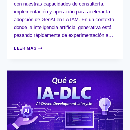
con nuestras capacidades de consultoría,
implementación y operación para acelerar la
adopción de GenAI en LATAM. En un contexto
donde la inteligencia artificial generativa está
pasando rápidamente de experimentación a…
CLOUXTER
LEER MÁS
SE
CONVIERTE
EN
RESELLER
AUTORIZADO
DE
ANTHROPIC:
ACELERANDO
LA
ADOPCIÓN
DE
CLAUDE
EN