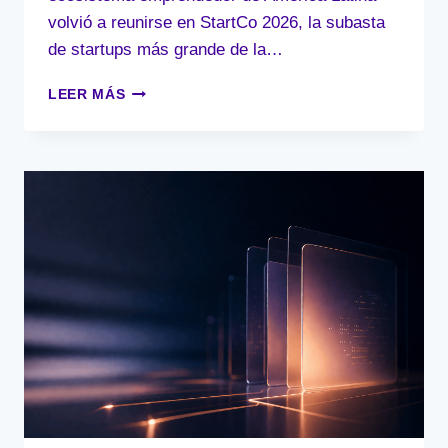
volvió a reunirse en StartCo 2026, la subasta
de startups más grande de la…
STARTCO
LEER MÁS
2026
–
INNOVACIÓN,
EFICIENCIA
Y
EL
FUTURO
DEL
DESARROLLO
CON
IA