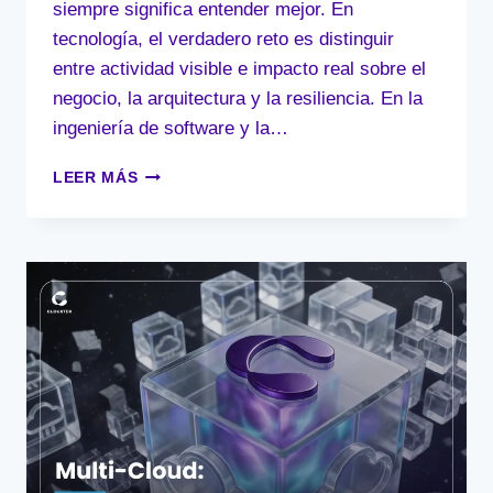
siempre significa entender mejor. En
tecnología, el verdadero reto es distinguir
entre actividad visible e impacto real sobre el
negocio, la arquitectura y la resiliencia. En la
ingeniería de software y la…
EL
LEER MÁS
PROBLEMA
DE
LA
MEDICIÓN:
POR
QUÉ
LA
«MÉTRICA
SILENCIOSA»
DEFINE
TU
ÉXITO