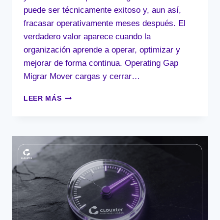
puede ser técnicamente exitoso y, aun así,
fracasar operativamente meses después. El
verdadero valor aparece cuando la
organización aprende a operar, optimizar y
mejorar de forma continua. Operating Gap
Migrar Mover cargas y cerrar…
EL
LEER MÁS
ABISMO
ENTRE
LA
MIGRACIÓN
EXITOSA
Y
LA
EXCELENCIA
OPERATIVA