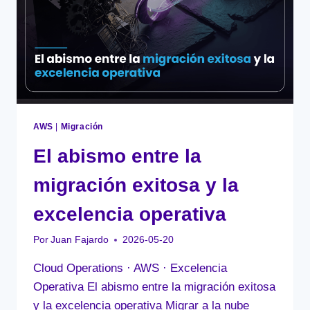
CONVERTIR
TENDENCIAS
EN
DECISIONES
AWS
|
Migración
El abismo entre la
migración exitosa y la
excelencia operativa
Por
Juan Fajardo
2026-05-20
Cloud Operations · AWS · Excelencia
Operativa El abismo entre la migración exitosa
y la excelencia operativa Migrar a la nube