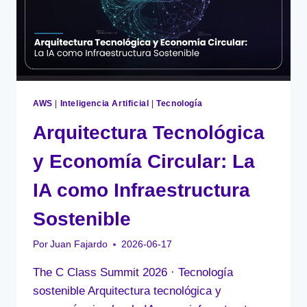
NACIMIENTO
DEL
AI-
DLC
AWS
|
Inteligencia Artificial
|
Tecnología
Arquitectura Tecnológica
y Economía Circular: La
IA como Infraestructura
Sostenible
Por
Juan Fajardo
2026-06-17
The C Class Summit 2026 · Tecnología
sostenible Arquitectura tecnológica y