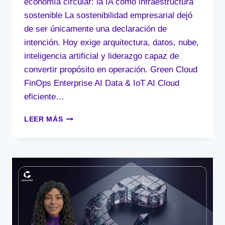
economía circular: la IA como infraestructura
sostenible La sostenibilidad empresarial dejó
de ser únicamente una declaración de
intención. Hoy exige arquitectura, datos, nube,
inteligencia artificial y liderazgo capaz de
convertir propósito en operación. Green Cloud
FinOps Enterprise AI Data & IoT AI Cloud
eficiente…
ARQUITECTURA
LEER MÁS
TECNOLÓGICA
Y
ECONOMÍA
CIRCULAR:
LA
IA
COMO
INFRAESTRUCTURA
SOSTENIBLE