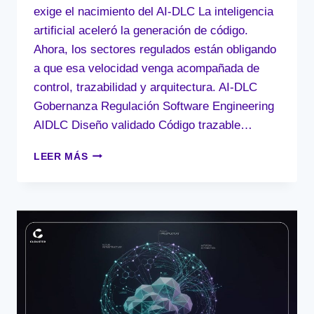
exige el nacimiento del AI-DLC La inteligencia
artificial aceleró la generación de código.
Ahora, los sectores regulados están obligando
a que esa velocidad venga acompañada de
control, trazabilidad y arquitectura. AI-DLC
Gobernanza Regulación Software Engineering
AIDLC Diseño validado Código trazable…
EL
LEER MÁS
FIN
DEL
DESARROLLO
CAÓTICO:
POR
QUÉ
LA
REGULACIÓN
EXIGE
EL