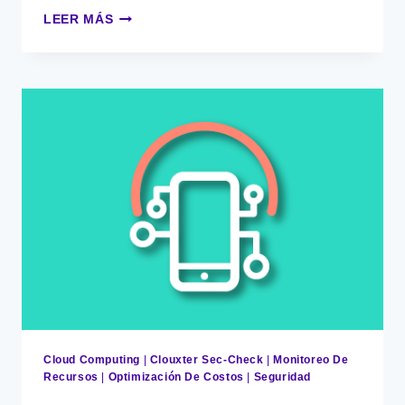
CÓMO
LEER MÁS
DETECTAR
CONFIGURACIONES
QUE
ELEVAN
TUS
COSTOS
EN
AWS
Cloud Computing
|
Clouxter Sec-Check
|
Monitoreo De
Recursos
|
Optimización De Costos
|
Seguridad