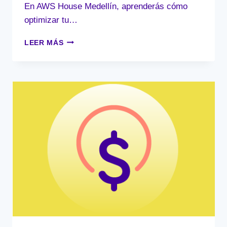
En AWS House Medellín, aprenderás cómo
optimizar tu…
LAS
LEER MÁS
CLAVES
PARA
ESCALAR
TU
DIGITAL
NATIVE
BUSINESS
CON
UNA
INFRAESTRUCTURA
CLOUD
EFICIENTE