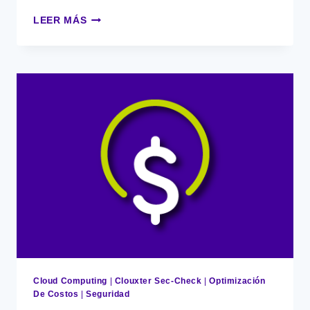
10
LEER MÁS
MANERAS
DE
REDUCIR
COSTOS
OPERATIVOS
EN
LA
NUBE
SIN
COMPLICACIONES
Cloud Computing
|
Clouxter Sec-Check
|
Optimización
De Costos
|
Seguridad