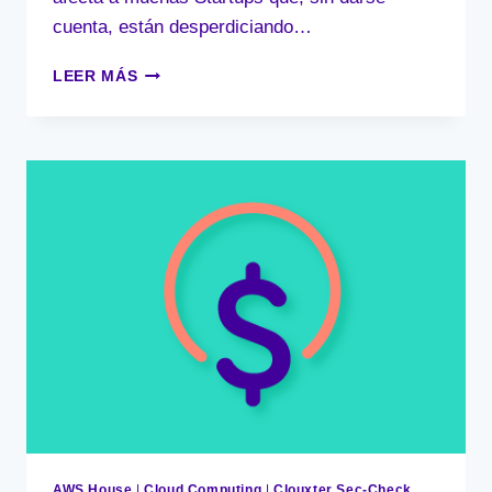
cuenta, están desperdiciando…
¿TU
LEER MÁS
STARTUP
ESTÁ
PERDIENDO
DINERO
EN
LA
NUBE?
OPTIMIZA
AWS
Y
AHORRA
SIN
SACRIFICAR
RENDIMIENTO
AWS House
|
Cloud Computing
|
Clouxter Sec-Check