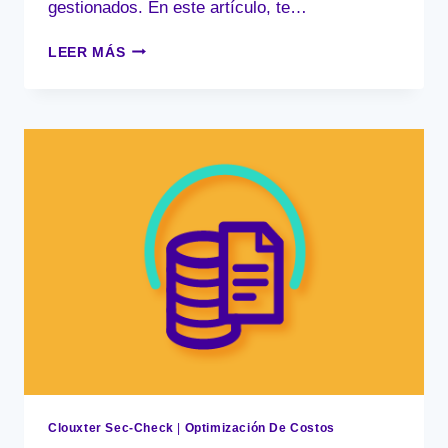
gestionados. En este artículo, te…
OPTIMIZA
LEER MÁS
TU
NUBE
AWS
Y
DEJA
DE
QUEMAR
DINERO
EN
TU
STARTUP
Clouxter Sec-Check
|
Optimización De Costos