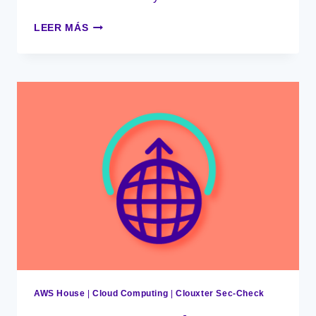
TENDENCIAS
LEER MÁS
EN
CLOUD
COMPUTING
2025:
INNOVACIÓN,
SEGURIDAD
Y
SOSTENIBILIDAD
AWS House
|
Cloud Computing
|
Clouxter Sec-Check