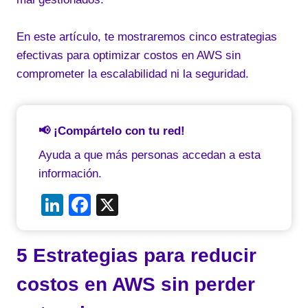
En este artículo, te mostraremos cinco estrategias
efectivas para optimizar costos en AWS sin
comprometer la escalabilidad ni la seguridad.
📢 ¡Compártelo con tu red!
Ayuda a que más personas accedan a esta
información.
Li
F
X
n
a
k
c
5 Estrategias para reducir
e
e
costos en AWS sin perder
dI
b