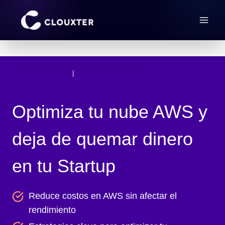
Saltar
al
contenido
Clouxter Sec-Check
 | 
Optimización de Costos
Optimiza tu nube AWS y
deja de quemar dinero
en tu Startup
Reduce costos en AWS sin afectar el
rendimiento