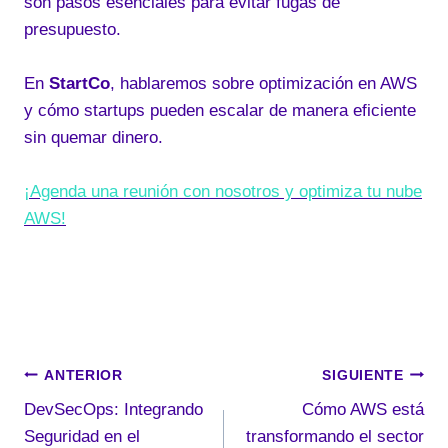
son pasos esenciales para evitar fugas de
presupuesto.
En
StartCo
, hablaremos sobre optimización en AWS
y cómo startups pueden escalar de manera eficiente
sin quemar dinero.
¡Agenda una reunión con nosotros y optimiza tu nube
AWS!
Navegación
ANTERIOR
SIGUIENTE
DevSecOps: Integrando
Cómo AWS está
de
Seguridad en el
transformando el sector