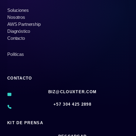
MÉXICO:
Soluciones
BENEFICIOS,
Nosotros
DATOS
AWS Partnership
Y
Diagnóstico
OPORTUNIDADES
Contacto
POR
SECTOR
Políticas
CONTACTO
BIZ@CLOUXTER.COM
‪+57 304 425 2898
KIT DE PRENSA