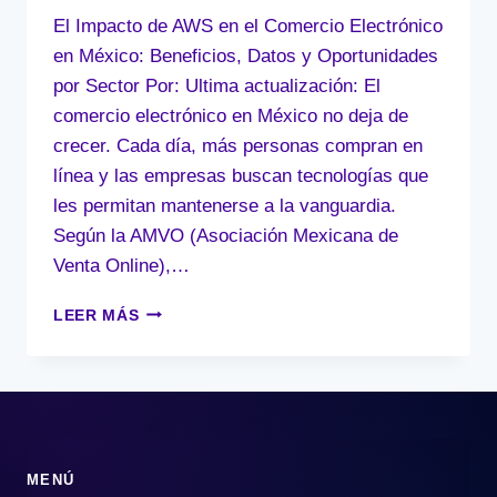
El Impacto de AWS en el Comercio Electrónico
en México: Beneficios, Datos y Oportunidades
por Sector Por: Ultima actualización: El
comercio electrónico en México no deja de
crecer. Cada día, más personas compran en
línea y las empresas buscan tecnologías que
les permitan mantenerse a la vanguardia.
Según la AMVO (Asociación Mexicana de
Venta Online),…
EL
LEER MÁS
IMPACTO
DE
AWS
EN
EL
COMERCIO
ELECTRÓNICO
MENÚ
EN