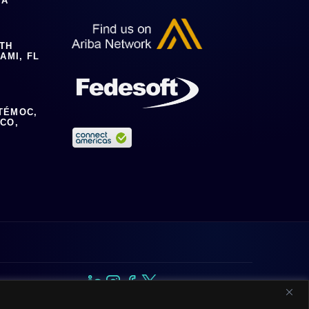
IA
0TH
AMI, FL
TÉMOC,
ICO,