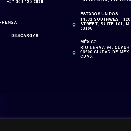
301 BOGOTÁ, COLOMB
‪+57 304 425 2898
ESTADOS UNIDOS
14331 SOUTHWEST 12
 PRENSA
STREET, SUITE 101, MI
33186
DESCARGAR
MÉXICO
RÍO LERMA 94, CUAUH
06500 CIUDAD DE MÉX
CDMX
|
Media Kit
| All Rights Reserved | Powered by Clouxter