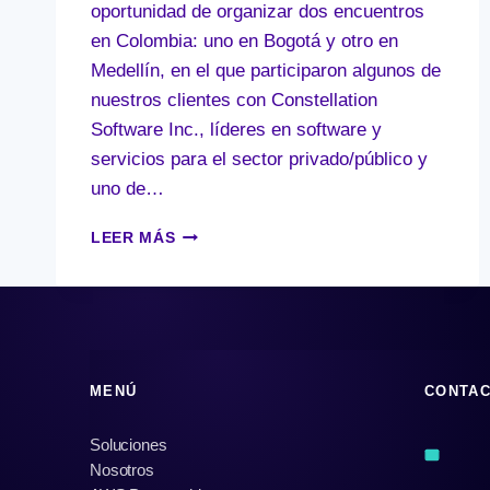
oportunidad de organizar dos encuentros
en Colombia: uno en Bogotá y otro en
Medellín, en el que participaron algunos de
nuestros clientes con Constellation
Software Inc., líderes en software y
servicios para el sector privado/público y
uno de…
TECHNICAL
LEER MÁS
DUE
DILIGENCE:
PAUTAS
PARA
CONECTAR
CON
MENÚ
CONTA
INVERSORES
Soluciones
Nosotros