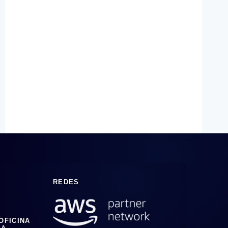
LA
NUBE
REDES
 OFICINA