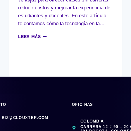
reducir costos y mejorar la experiencia de
estudiantes y docentes. En este artículo,
te contamos cómo la tecnología en la…
LA
LEER MÁS
EDUCACIÓN
SE
SUBE
A
LA
NUBE
CTO
OFICINAS
BIZ@CLOUXTER.COM
COLOMBIA
CARRERA 12 # 90 – 20