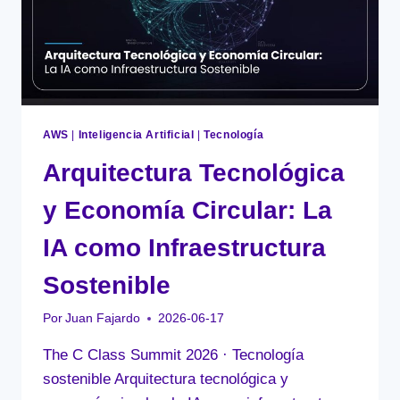
NACIMIENTO
DEL
AI-
DLC
AWS
|
Inteligencia Artificial
|
Tecnología
Arquitectura Tecnológica
y Economía Circular: La
IA como Infraestructura
Sostenible
Por
Juan Fajardo
2026-06-17
The C Class Summit 2026 · Tecnología
sostenible Arquitectura tecnológica y