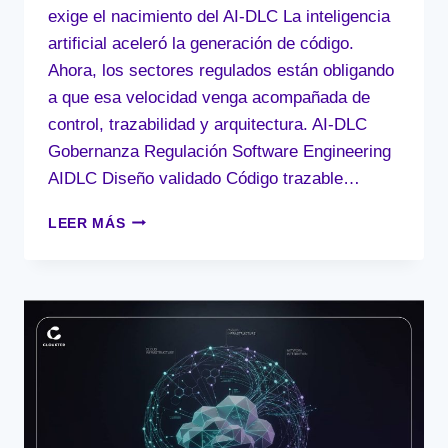
exige el nacimiento del AI-DLC La inteligencia
artificial aceleró la generación de código.
Ahora, los sectores regulados están obligando
a que esa velocidad venga acompañada de
control, trazabilidad y arquitectura. AI-DLC
Gobernanza Regulación Software Engineering
AIDLC Diseño validado Código trazable…
EL
LEER MÁS
FIN
DEL
DESARROLLO
CAÓTICO:
POR
QUÉ
LA
REGULACIÓN
EXIGE
EL