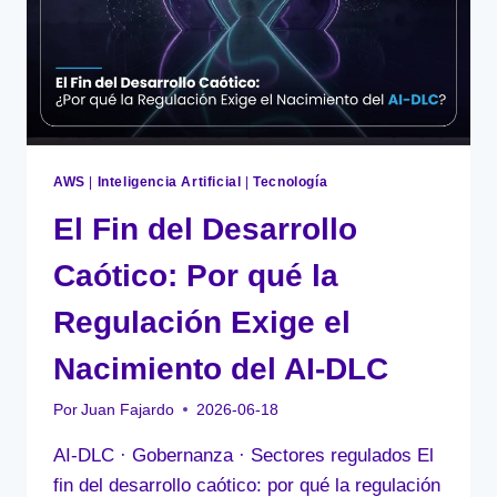
AWS
|
Inteligencia Artificial
|
Tecnología
El Fin del Desarrollo
Caótico: Por qué la
Regulación Exige el
Nacimiento del AI-DLC
Por
Juan Fajardo
2026-06-18
AI-DLC · Gobernanza · Sectores regulados El
fin del desarrollo caótico: por qué la regulación