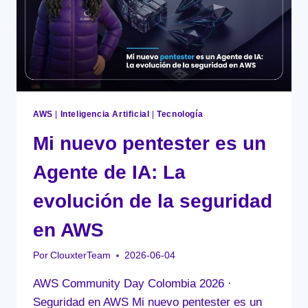
AWS
|
Inteligencia Artificial
|
Tecnología
Mi nuevo pentester es un
Agente de IA: La
evolución de la seguridad
en AWS
Por
ClouxterTeam
2026-06-04
AWS Community Day Colombia 2026 ·
Seguridad en AWS Mi nuevo pentester es un