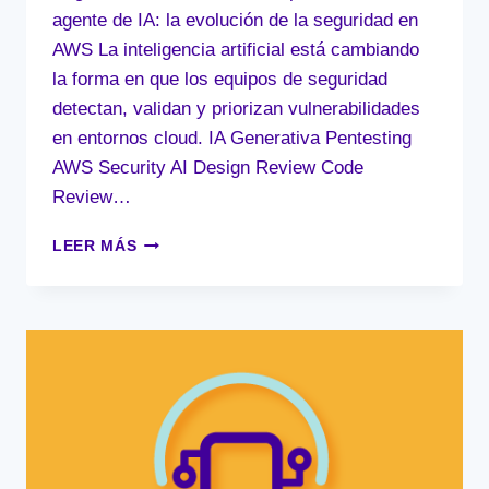
agente de IA: la evolución de la seguridad en
AWS La inteligencia artificial está cambiando
la forma en que los equipos de seguridad
detectan, validan y priorizan vulnerabilidades
en entornos cloud. IA Generativa Pentesting
AWS Security AI Design Review Code
Review…
MI
LEER MÁS
NUEVO
PENTESTER
ES
UN
AGENTE
DE
IA:
LA
EVOLUCIÓN
DE