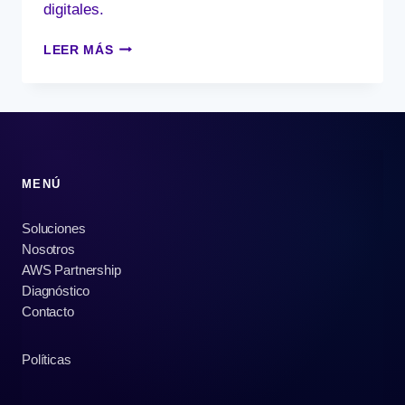
digitales.
IA
LEER MÁS
Y
CLOUD-
NATIVE:
EL
FUTURO
INTELIGENTE
DE
MENÚ
LAS
STARTUPS
Soluciones
Nosotros
AWS Partnership
Diagnóstico
Contacto
Políticas