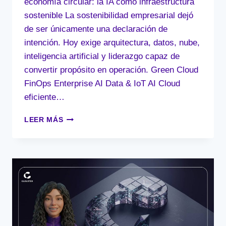
economía circular: la IA como infraestructura
sostenible La sostenibilidad empresarial dejó
de ser únicamente una declaración de
intención. Hoy exige arquitectura, datos, nube,
inteligencia artificial y liderazgo capaz de
convertir propósito en operación. Green Cloud
FinOps Enterprise AI Data & IoT AI Cloud
eficiente…
ARQUITECTURA
LEER MÁS
TECNOLÓGICA
Y
ECONOMÍA
CIRCULAR:
LA
IA
COMO
INFRAESTRUCTURA
SOSTENIBLE