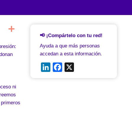
📢 ¡Compártelo con tu red!
Ayuda a que más personas
presión:
accedan a esta información.
rdonan
Li
F
X
n
a
k
c
oceso ni
e
e
creemos
dI
b
 primeros
n
o
o