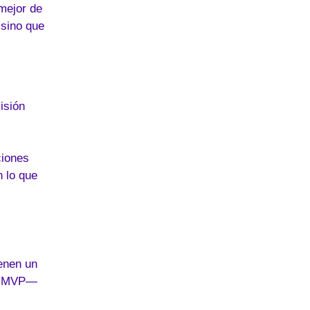
mejor de
 sino que
isión
ciones
n lo que
enen un
un MVP—