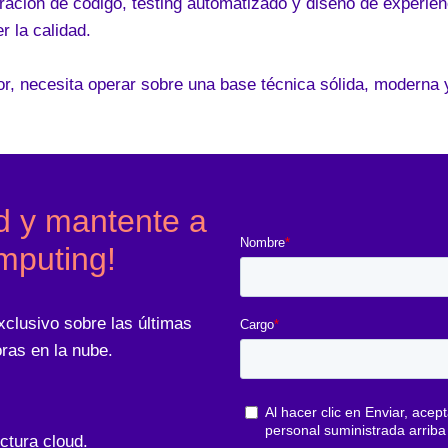
ración de código, testing automatizado y diseño de experie
 la calidad.
or, necesita operar sobre una base técnica sólida, moderna 
d y mantente a
mputing!
xclusivo sobre las últimas
ras en la nube.
ctura cloud.