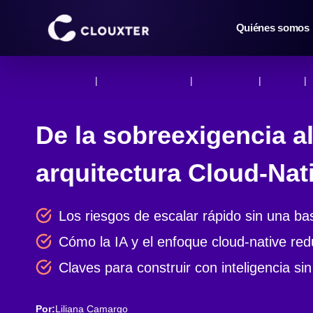
Saltar
al
Quiénes somos
contenido
Cloud Native
 | 
Inteligencia Artificial
 | 
Productividad
 | 
Startups
 | 
De la sobreexigencia al
arquitectura Cloud-Nati
Los riesgos de escalar rápido sin una bas
Cómo la IA y el enfoque cloud-native redu
Claves para construir con inteligencia sin
Por:
Liliana Camargo