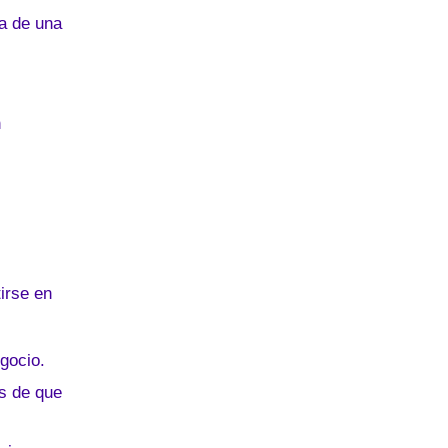
k
a de una
n
irse en
egocio.
s de que