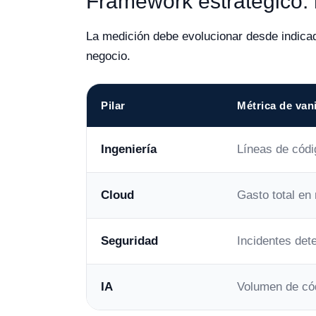
Framework estratégico:
La medición debe evolucionar desde indicad
negocio.
Pilar
Métrica de van
Ingeniería
Líneas de cód
Cloud
Gasto total en
Seguridad
Incidentes det
IA
Volumen de có