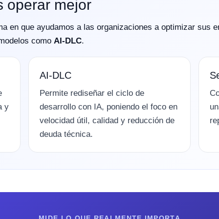
s operar mejor
orma en que ayudamos a las organizaciones a optimizar sus e
n modelos como
AI-DLC
.
AI-DLC
Se
e
Permite rediseñar el ciclo de
Co
a y
desarrollo con IA, poniendo el foco en
un
velocidad útil, calidad y reducción de
re
deuda técnica.
MIDE LO QUE REALMENTE IMPORTA