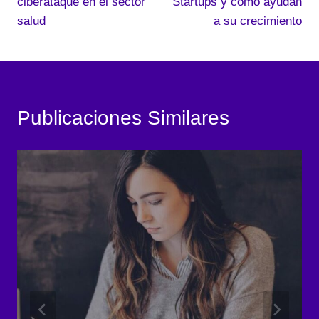
entradas
ciberataque en el sector
Startups y cómo ayudan
salud
a su crecimiento