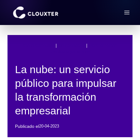
Saltar
al
contenido
Cloud Computing
 | 
Sin categorizar
 | 
Transformación
impulsada por la nube
La nube: un servicio
público para impulsar
la transformación
empresarial
Publicado el
20-04-2023