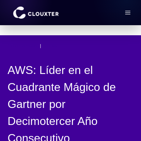
Saltar
al
contenido
Cloud Computing
 | 
Noticias
AWS: Líder en el
Cuadrante Mágico de
Gartner por
Decimotercer Año
Consecutivo