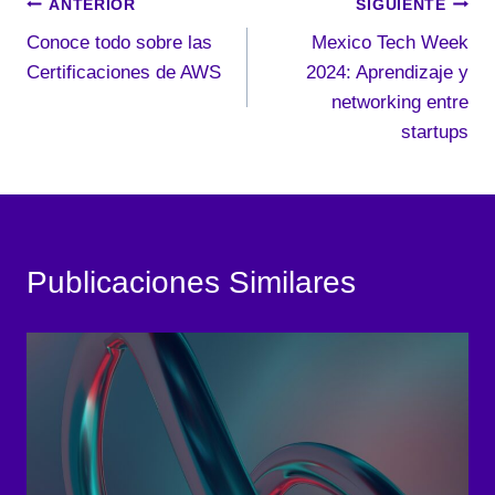
Navegación
ANTERIOR
SIGUIENTE
Conoce todo sobre las
Mexico Tech Week
de
Certificaciones de AWS
2024: Aprendizaje y
entradas
networking entre
startups