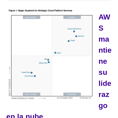
k
c
e
e
AW
dI
b
S
n
o
o
ma
k
ntie
ne
su
lide
raz
go
en la nube