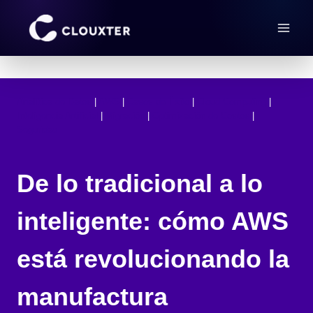
Saltar
al
contenido
Analítica de Datos
 | 
AWS
 | 
Casos de Éxito
 | 
Cloud Computing
 | 
Inteligencia Artificial
 | 
Migración
 | 
Optimización de Costos
 | 
Seguridad
De lo tradicional a lo
inteligente: cómo AWS
está revolucionando la
manufactura