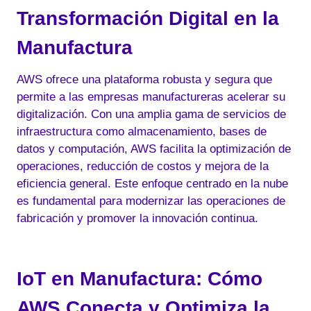
e
e
Transformación Digital en la
dI
b
Manufactura
n
o
o
AWS ofrece una plataforma robusta y segura que
k
permite a las empresas manufactureras acelerar su
digitalización. Con una amplia gama de servicios de
infraestructura como almacenamiento, bases de
datos y computación, AWS facilita la optimización de
operaciones, reducción de costos y mejora de la
eficiencia general. Este enfoque centrado en la nube
es fundamental para modernizar las operaciones de
fabricación y promover la innovación continua.
IoT en Manufactura: Cómo
AWS Conecta y Optimiza la