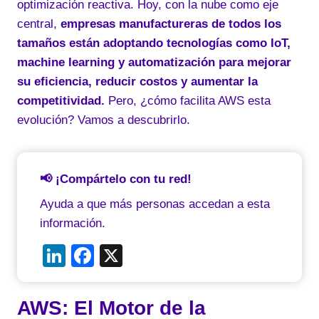
optimización reactiva. Hoy, con la nube como eje
central,
empresas manufactureras de todos los
tamaños están adoptando tecnologías como IoT,
machine learning y automatización para mejorar
su eficiencia, reducir costos y aumentar la
competitividad.
Pero, ¿cómo facilita AWS esta
evolución? Vamos a descubrirlo.
📢 ¡Compártelo con tu red!
Ayuda a que más personas accedan a esta
información.
Li
F
X
n
a
k
c
AWS: El Motor de la