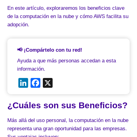
En este artículo, exploraremos los beneficios clave
de la computación en la nube y cómo AWS facilita su
adopción.
📢 ¡Compártelo con tu red!
Ayuda a que más personas accedan a esta
información.
Li
F
X
n
a
k
c
¿Cuáles son sus Beneficios?
e
e
dI
b
Más allá del uso personal, la computación en la nube
representa una gran oportunidad para las empresas.
n
o
Sus ventajas incluyen: